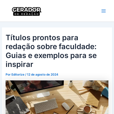
Ir
Main
Gerador de
para
Redação
Men
o
conteúdo
Títulos prontos para
redação sobre faculdade:
Guias e exemplos para se
inspirar
Por
Editorize
/
12 de agosto de 2024