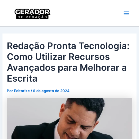
Ir
Main
Gerador de
para
Redação
Men
o
conteúdo
Redação Pronta Tecnologia:
Como Utilizar Recursos
Avançados para Melhorar a
Escrita
Por
Editorize
/
6 de agosto de 2024