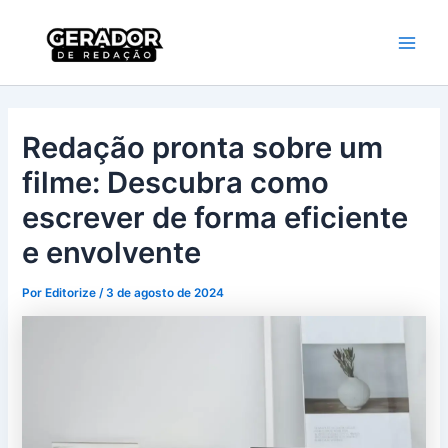
Ir
Main
Gerador de
para
Redação
Men
o
conteúdo
Redação pronta sobre um
filme: Descubra como
escrever de forma eficiente
e envolvente
Por
Editorize
/
3 de agosto de 2024