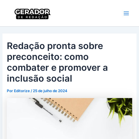
Ir
Main
Gerador de
para
Redação
Men
o
conteúdo
Redação pronta sobre
preconceito: como
combater e promover a
inclusão social
Por
Editorize
/
25 de julho de 2024