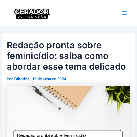
Ir
Main
Gerador de
para
Redação
Men
o
conteúdo
Redação pronta sobre
feminicídio: saiba como
abordar esse tema delicado
Por
Editorize
/
16 de julho de 2024