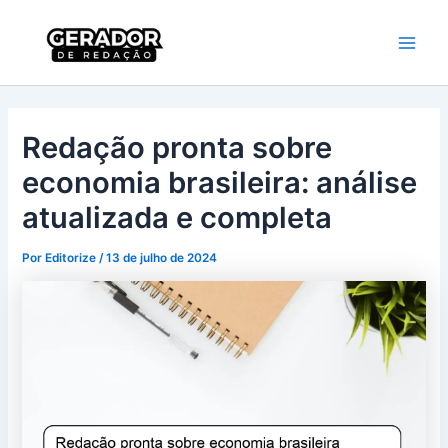
Ir
Main
Gerador de
para
Redação
Men
o
conteúdo
Redação pronta sobre
economia brasileira: análise
atualizada e completa
Por
Editorize
/
13 de julho de 2024