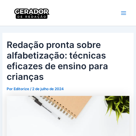
Ir
Main
Gerador de
para
Redação
Men
o
conteúdo
Redação pronta sobre
alfabetização: técnicas
eficazes de ensino para
crianças
Por
Editorize
/
2 de julho de 2024