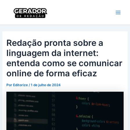
Ir
Main
Gerador de
para
Redação
Men
o
conteúdo
Redação pronta sobre a
linguagem da internet:
entenda como se comunicar
online de forma eficaz
Por
Editorize
/
1 de julho de 2024