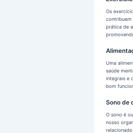
Os exercíci
contribuem 
prática de a
promovendo 
Alimenta
Uma aliment
saúde menta
integrais e
bom funcion
Sono de 
O sono é ou
nosso organ
relacionado