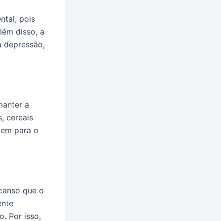
tal, pois
lém disso, a
 a depressão,
manter a
, cereais
buem para o
scanso que o
ente
. Por isso,