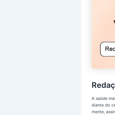
Redaç
A saúde men
diante do c
mente, assi