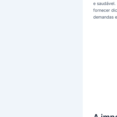
e saudável.
fornecer di
demandas e 
A imp