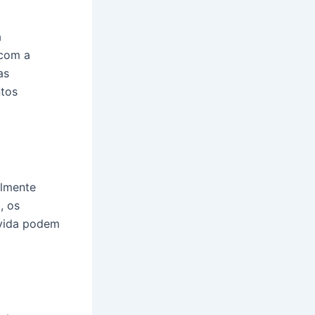
a
 com a
as
ntos
almente
, os
 vida podem