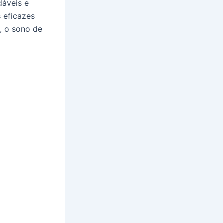
dáveis e
 eficazes
a, o sono de