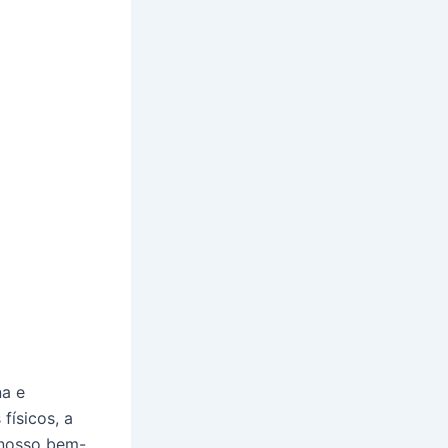
na e
físicos, a
 nosso bem-