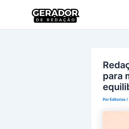
Ir
para
Gerador 
o
conteúdo
Redaç
para 
equil
Por
Editorize
/