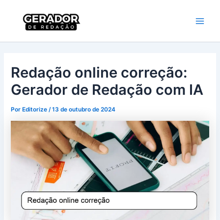
Ir
Main
Gerador de
para
Redação
Men
o
conteúdo
Redação online correção:
Gerador de Redação com IA
Por
Editorize
/
13 de outubro de 2024