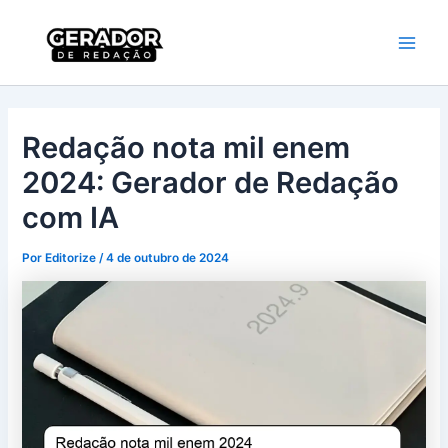
Ir
Main
Gerador de
para
Redação
Men
o
conteúdo
Redação nota mil enem
2024: Gerador de Redação
com IA
Por
Editorize
/
4 de outubro de 2024