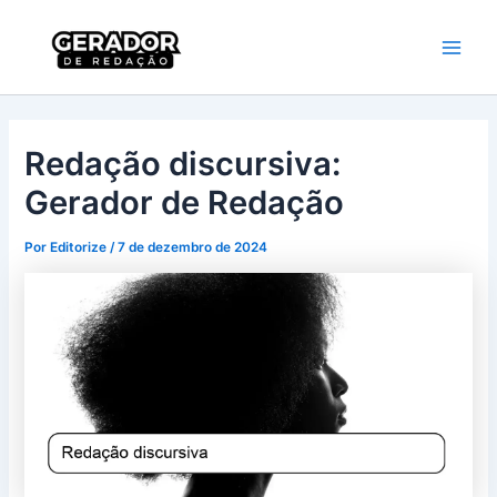
Ir
Main
Gerador de
para
Redação
Men
o
conteúdo
Redação discursiva:
Gerador de Redação
Por
Editorize
/
7 de dezembro de 2024