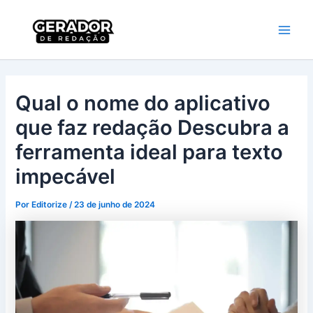
Ir
Main
Gerador de
para
Redação
Men
o
conteúdo
Qual o nome do aplicativo
que faz redação Descubra a
ferramenta ideal para texto
impecável
Por
Editorize
/
23 de junho de 2024