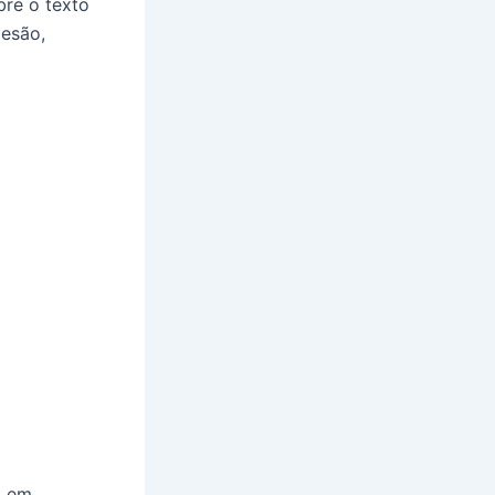
bre o texto
oesão,
a em