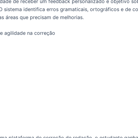
lidade de receber um feedback personalizado e objetivo so
O sistema identifica erros gramaticais, ortográficos e de c
s áreas que precisam de melhorias.
 e agilidade na correção
 uma plataforma de correção de redação, o estudante ganh