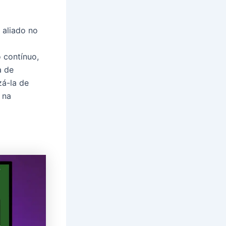
 aliado no
 contínuo,
a de
zá-la de
 na