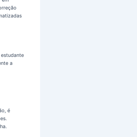
orreção
matizadas
 estudante
ente a
o, é
es.
ha.