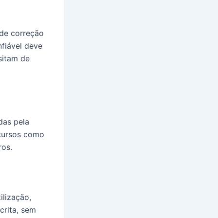
 de correção
nfiável deve
sitam de
das pela
ecursos como
ros.
ilização,
crita, sem