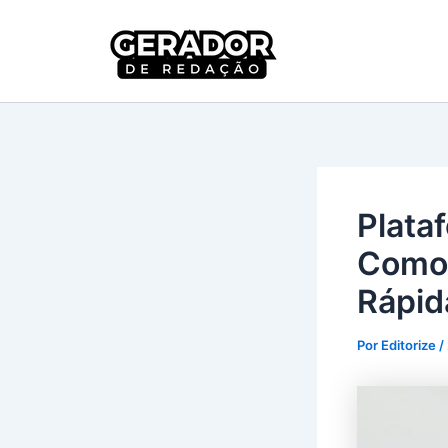
Ir
para
Gerador 
o
conteúdo
Plata
Como 
Rápid
Por
Editorize
/