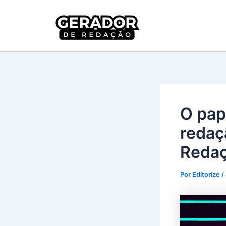
Ir
para
Gerador 
o
conteúdo
O pape
redaç
Reda
Por
Editorize
/