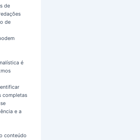
s de
 redações
ão de
 podem
alística é
itmos
entificar
s completas
 se
iência e a
 o conteúdo