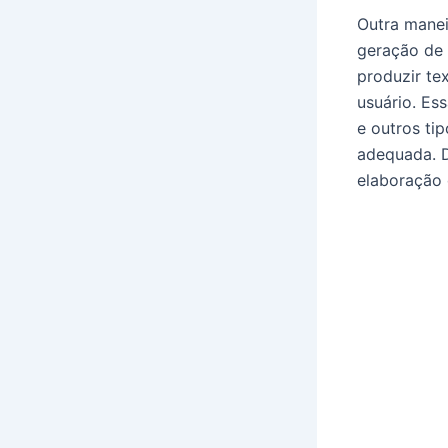
Outra maneir
geração de
produzir te
usuário. Ess
e outros ti
adequada. D
elaboração 