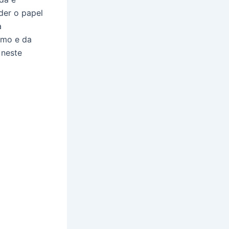
der o papel
a
smo e da
 neste