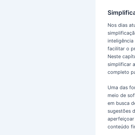
Simplific
Nos dias at
simplificaç
inteligênci
facilitar o
Neste capítu
simplificar
completo pa
Uma das for
meio de sof
em busca de
sugestões d
aperfeiçoar
conteúdo fin