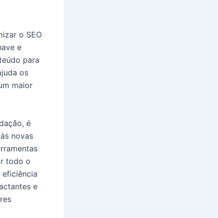
imizar o SEO
have e
nteúdo para
ajuda os
 um maior
edação, é
 às novas
erramentas
ar todo o
eficiência
pactantes e
res