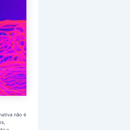
mativa não é
os,
da e