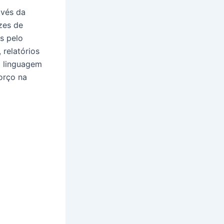
avés da
zes de
s pelo
 relatórios
a linguagem
orço na