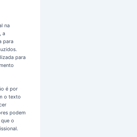
l na
, a
a para
duzidos.
ilizada para
imento
ão é por
m o texto
cer
itores podem
 que o
ssional.