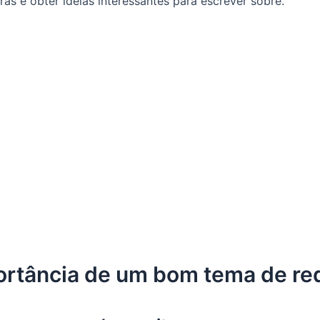
ras e obter ideias interessantes para escrever sobre.
ortância de um bom tema de re