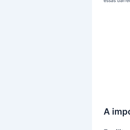
essas barrei
A imp