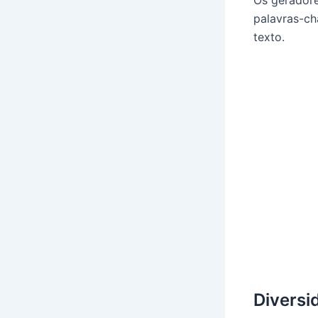
Os geradore
palavras-ch
texto.
Diversi