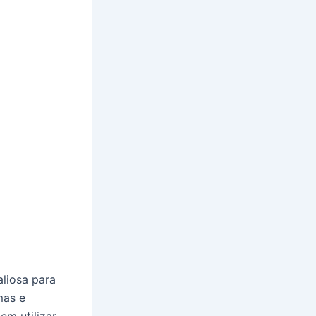
liosa para
mas e
em utilizar