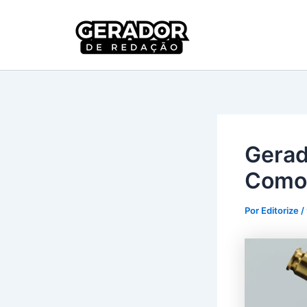
Ir
para
Gerador 
o
conteúdo
Gerad
Como 
Por
Editorize
/