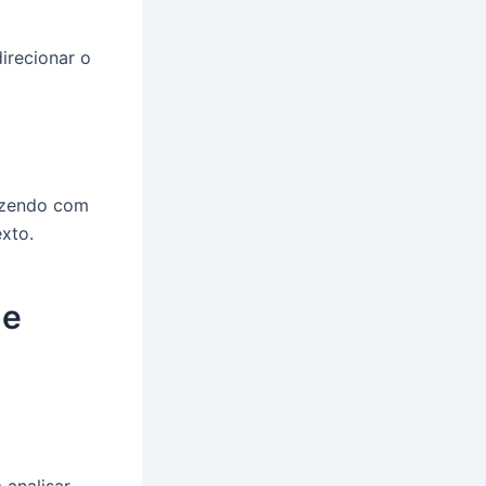
direcionar o
fazendo com
xto.
de