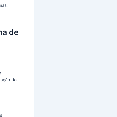
mas,
ma de
m
ração do
s