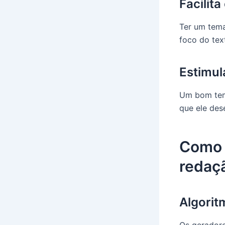
Facilita
Ter um tema
foco do tex
Estimul
Um bom tema
que ele des
Como 
redaç
Algorit