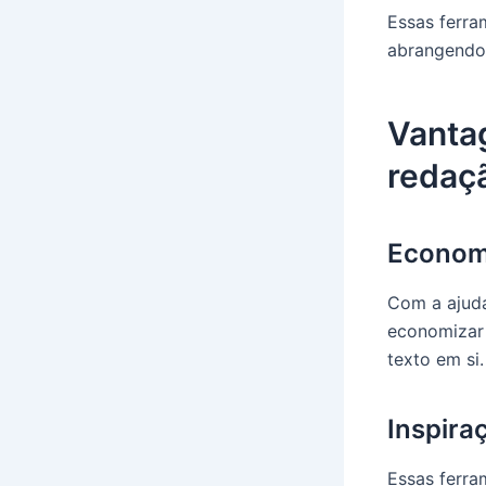
Essas ferra
abrangendo 
Vanta
redaç
Econom
Com a ajud
economizar 
texto em si.
Inspira
Essas ferra