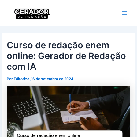
Ir
Main
Gerador de
para
Redação
Men
o
conteúdo
Curso de redação enem
online: Gerador de Redação
com IA
Por
Editorize
/
6 de setembro de 2024