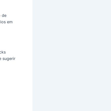
o de
rios em
cks
 sugerir