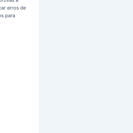
provas e
car erros de
os para