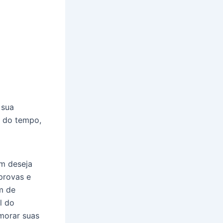
 sua
o do tempo,
m deseja
provas e
ém de
l do
imorar suas