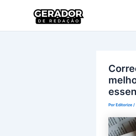
Ir
para
Gerador 
o
conteúdo
Corre
melho
essen
Por
Editorize
/