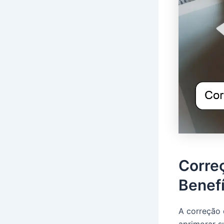
Corre
Benef
A correção 