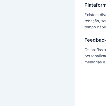
Platafor
Existem div
redação, se
tempo hábil
Feedback
Os profissi
personaliza
melhorias e 